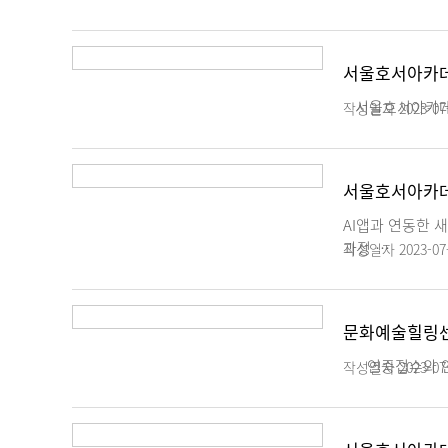
서울호서아카데
서울호서아카데미
작성일자
2023-07
서울호서아카데
AI앱과 연동한 
과정 …
작성일자
2023-07
문화예술힐링센
연중접수와 연중
작성일자
2023-07