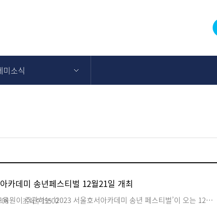
데미소식
서아카데미 송년페스티벌 12월21일 개최
이 주관하는 ‘2023 서울호서아카데미 송년 페스티벌’이 오는 12…
-08
조회수
15500