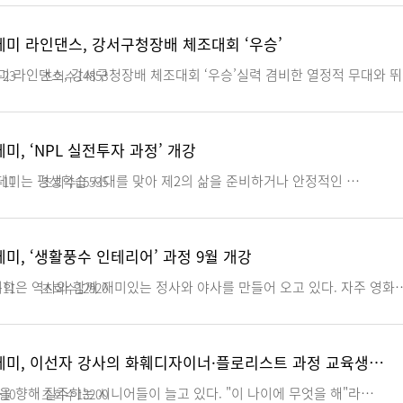
미 라인댄스, 강서구청장배 체조대회 ‘우승’
 라인댄스, 강서구청장배 체조대회 ‘우승’실력 겸비한 열정적 무대와 뛰
-23
조회수
14853
, ‘NPL 실전투자 과정’ 개강
는 평생학습 시대를 맞아 제2의 삶을 준비하거나 안정적인 …
-11
조회수
15535
, ‘생활풍수 인테리어’ 과정 9월 개강
리학은 역사와 함께 재미있는 정사와 야사를 만들어 오고 있다. 자주 영화
-11
조회수
12920
미, 이선자 강사의 화훼디자이너·플로리스트 과정 교육생…
 향해 질주하는 시니어들이 늘고 있다. "이 나이에 무엇을 해"라…
-10
조회수
13200