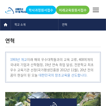
학사과정원서접수
미래교육원원서접수
학교 소개
연혁
연혁
1993년 개교
이래 해외 우수대학들과의 교육 교류, 400여개의
국내외 기업과 산학협정, 19년 연속 취업 달성, 전문학교 최초
우수 교육기관 선정(국가평생진흥원 2012년 11월), 20년 전의
꿈이 현실이 된 오늘
대한민국의 창조교육을 선도합니다.