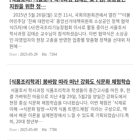
지원을 위한 정…
2025년 5월 26일(월) 오전 11시, 국회의원회관에서 열린 **더불
어민주당 ‘진짜 대한민국’ 중앙선거대책위원회 소상공인 정책 협약
식(5차)에 (사)한국조리기능장협회 이사로 활동 중이신 서울호서
학사과정 김태순 교수님이 참석하셨습니다. 이번 협약식은 소상공
인·자영업자의 현장 고충을 반영한 업종별 맞춤형 정책을 선대위 차
원에…
Date :
2025-05-29
Hit :
7264
[식품조리학과] 봄바람 따라 떠난 강화도 식문화 체험학습
서울호서 학사과정 식품조리학과 학생들이 중간고사를 마친 후, 한
결 가벼워진 마음으로 지난 4월 29일, 5월2일 양일간 강화도에서
현장 중심 식문화 체험학습을 다녀왔습니다. 이번 체험은 '식재료
이해 →식문화 탐방→지역 식품 트렌드체험' 이라는 구성으로, 책
에서 배운 이론을 실제현장에서 느낄 수 있도록 기획되었습니다.​특
히, 20대 청년부…
Date :
2025-05-09
Hit :
7786