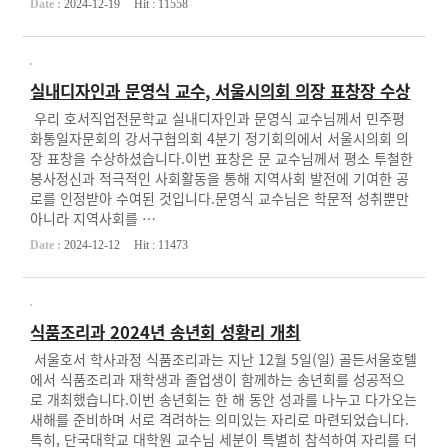
Date :
2024-12-19
Hit :
11558
실내디자인과 문영식 교수, 서울시의회 의장 표창장 수상
우리 호서직업전문학교 실내디자인과 문영식 교수님께서 민주평
화통일자문회의 강서구협의회 4분기 정기회의에서 서울시의회 의
장 표창을 수상하셨습니다.이번 표창은 문 교수님께서 평소 투철한
봉사정신과 적극적인 사회활동을 통해 지역사회 발전에 기여한 공
로를 인정받아 수여된 것입니다.문영식 교수님은 학문적 성취뿐만
아니라 지역사회를 …
Date :
2024-12-12
Hit :
11473
식품조리과 2024년 송년회 성황리 개최
서울호서 학사과정 식품조리과는 지난 12월 5일(일) 골든서울호텔
에서 식품조리과 재학생과 졸업생이 함께하는 송년회를 성공적으
로 개최했습니다.이번 송년회는 한 해 동안 성과를 나누고 다가오는
새해를 준비하며 서로 격려하는 의미있는 자리로 마련되었습니다.
특히, 단국대학교 대학원 교수님 세분이 특별히 참석하여 자리를 더