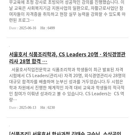
무교육에 초청 강사로 초빙되어 성공적인 강의를 진행했습니다. 이
날 교육은 사회복지기금 지원사업의 일환으로, 자활근로사업단 참
여자들이 자격증을 취득하고 현장 실무 능력을 강화할 수 있도록 마
련된 프로그…
Date :
2025-06-16
Hit :
6499
서울호서 식품조리학과, CS Leaders 20명 · 외식경영관
리사 28명 합격 …
서울호서직업전문학교 식품조리학과 학생들이 최근 발표된 자격
시험에서 CS Leaders(관리사) 자격 20명, 외식경영관리사 28명의
대규모 합격자를 배출하며 눈부신 성과를 거두었습니다.두 시험은
학과 차원에서 진행한 체계적인 자격 대비 교육과 학생들의 적극적
인 참여가 이뤄낸 성과라고 볼 수 있습니다. CS Leaders는 CS 역
량…
Date :
2025-06-13
Hit :
6230
[식품조리] 서울호서 학사과정 김태순 교수님, 소상공인